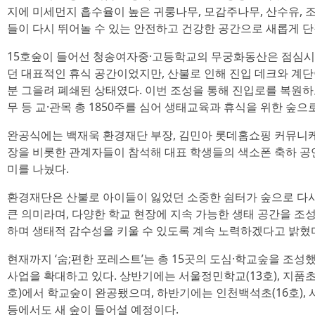
지에 미세먼지 흡수율이 높은 귀룽나무, 모감주나무, 산수유, 조
들이 다시 뛰어놀 수 있는 안전하고 건강한 공간으로 새롭게 단
15호숲이 들어선 청송여자중·고등학교의 무궁화동산은 점심시
던 대표적인 휴식 공간이었지만, 산불로 인해 진입 데크와 계단
분 그을려 폐쇄된 상태였다. 이번 조성을 통해 진입로를 복원하
무 등 교·관목 총 1850주를 심어 생태교육과 휴식을 위한 숲으
완공식에는 백재욱 환경재단 부장, 김민아 롯데홈쇼핑 커뮤니케
장을 비롯한 관계자들이 참석해 대표 학생들의 색소폰 축하 공
미를 나눴다.
환경재단은 산불로 아이들이 잃었던 소중한 쉼터가 숲으로 다시
큰 의미라며, 다양한 학교 현장에 지속 가능한 생태 공간을 조
하며 생태적 감수성을 키울 수 있도록 계속 노력하겠다고 밝혔
현재까지 ‘숨;편한 포레스트’는 총 15곳의 도심·학교숲을 조성
사업을 확대하고 있다. 상반기에는 서울정민학교(13호), 지품초·
호)에서 학교숲이 완공됐으며, 하반기에는 인천백석초(16호), 서
등에서도 새 숲이 들어설 예정이다.