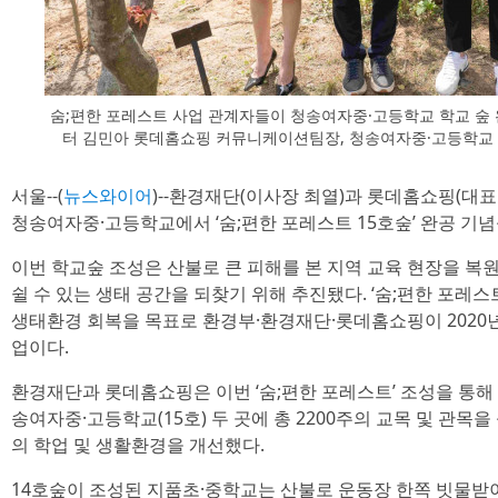
숨;편한 포레스트 사업 관계자들이 청송여자중·고등학교 학교 숲 
터 김민아 롯데홈쇼핑 커뮤니케이션팀장, 청송여자중·고등학교 
서울--(
뉴스와이어
)--환경재단(이사장 최열)과 롯데홈쇼핑(대표
청송여자중·고등학교에서 ‘숨;편한 포레스트 15호숲’ 완공 기
이번 학교숲 조성은 산불로 큰 피해를 본 지역 교육 현장을 복원
쉴 수 있는 생태 공간을 되찾기 위해 추진됐다. ‘숨;편한 포레
생태환경 회복을 목표로 환경부·환경재단·롯데홈쇼핑이 2020년
업이다.
환경재단과 롯데홈쇼핑은 이번 ‘숨;편한 포레스트’ 조성을 통해 
송여자중·고등학교(15호) 두 곳에 총 2200주의 교목 및 관목
의 학업 및 생활환경을 개선했다.
14호숲이 조성된 지품초·중학교는 산불로 운동장 한쪽 빗물받이