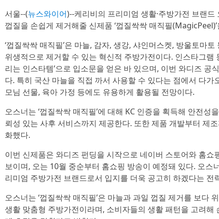
서울--(
뉴스와이어
)--케리비의 프리미엄 생활·주방가전 브랜드 오
껍질을 손쉽게 제거해줄 신제품 ‘껍질싹싹 매직필(MagicPeel)
‘껍질싹싹 매직필’은 마늘, 감자, 생강, 샤인머스켓, 방울토마
위생적으로 제거할 수 있는 혁신적 주방가전이다. 인스타그램 등
리는 인스타템’으로 입소문을 얻은 바 있으며, 이번 와디즈 공
다. 특히 국산 마늘을 직접 까서 사용할 수 있다는 점에서 다가
모님 선물, 육아 가정 등에도 유용하게 활용될 전망이다.
오스너는 ‘껍질싹싹 매직필’에 대해 KC 인증을 획득해 안전성을 
뢰성 있는 사후 서비스까지 제공한다. 또한 제품 개발부터 제
화했다.
이번 신제품은 와디즈 펀딩을 시작으로 네이버 스토어와 홈쇼핑
보이며, 오는 10월 중순부터 홈쇼핑 방송이 예정돼 있다. 오스
리미엄 주방가전 브랜드로서 입지를 더욱 공고히 하겠다는 전
오스너는 ‘껍질싹싹 매직필’은 마늘과 과일 껍질 제거를 보다 
생활 맞춤형 주방가전이라며, 소비자들의 생활 패턴을 고려해 