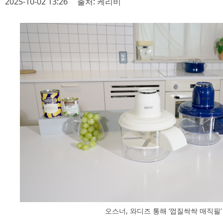
2025-10-02 13:26
출처: 케리비
오스너, 와디즈 통해 ‘껍질싹싹 매직필’