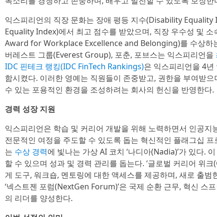
목소리를 경청하고 존중하며, 배우고 발전할 수 있도록 보장한
익스피리언의 직장 문화는 장애 평등 지수(Disability Equality 
Equality Index)에서 최고 점수를 받았으며, 직장 우수성 및 
Award for Workplace Excellence and Belonging)
버레스트 그룹(Everest Group), 포춘, 포브스는 익스피리언을
IDC 핀테크 랭킹(IDC FinTech Rankings)
은 익스피리언을 4년 
함시켰다. 이러한 영예는 직원들이 존중받고, 권한을 부여받으
수 있는 포용적인 환경을 조성하려는 회사의 헌신을 반영한다.
경력 성장 지원
익스피리언은 학습 및 커리어 개발을 위해 노력하면서 인공지능(
전문적인 여정을 주도할 수 있도록 돕는 혁신적인 플래그십 프
는
수상 경력
에 빛나는 가상 AI 코치 ‘나디아(Nadia)’가 있다
할 수 있으며 성과 및 경력 관리를 돕는다. ‘글로벌 커리어 위크(Glo
게 도구, 워크숍, 멘토링에 대한 액세스를 제공하며, 새로 출
‘넥스트젠 포럼(NextGen Forum)’은 국제 순환 근무, 혁신
의 리더를 양성한다.