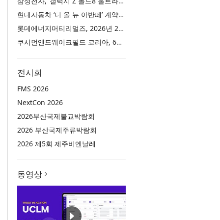
삼성전자, ‘갤럭시 Z 폴드8 울트라·폴드8·플립8’과 ‘갤럭시 워치 울트라2·워치9’ 국내 공식 출시
현대자동차 ‘디 올 뉴 아반떼’ 계약 첫날 1만 대 돌파
롯데에너지머티리얼즈, 2026년 2분기 실적 발표… 전분기 대비 매출 증대
쿠시먼앤드웨이크필드 코리아, 63빌딩 통합 MD·공간 전략 수립 과정과 구현 사례 소개
전시회
FMS 2026
NextCon 2026
2026부산국제불교박람회
2026 부산국제주류박람회
2026 제5회 제주비엔날레
동영상