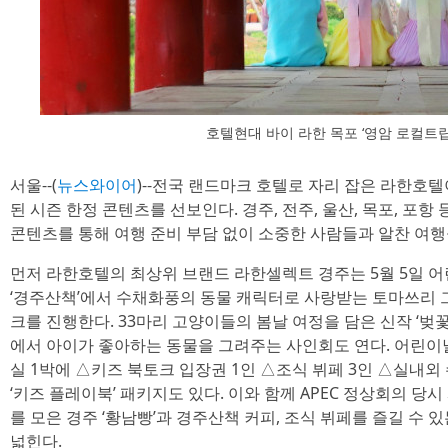
호텔현대 바이 라한 목포 ‘영암 로컬트
서울--(
뉴스와이어
)--전국 랜드마크 호텔로 자리 잡은 라한호
된 시즌 한정 콘텐츠를 선보인다. 경주, 전주, 울산, 목포, 포항
콘텐츠를 통해 여행 준비 부담 없이 소중한 사람들과 알찬 여행을
먼저 라한호텔의 최상위 브랜드 라한셀렉트 경주는 5월 5일 
‘경주산책’에서 수채화풍의 동물 캐릭터로 사랑받는 토마쓰리 
크를 진행한다. 33마리 고양이들의 봄날 여정을 담은 신작 ‘벚꽃
에서 아이가 좋아하는 동물을 그려주는 사인회도 연다. 어린이
실 1박에 △키즈 북토크 입장권 1인 △조식 뷔페 3인 △실내외
‘키즈 플레이북’ 패키지도 있다. 이와 함께 APEC 정상회의 당
를 모은 경주 ‘황남빵’과 경주산책 커피, 조식 뷔페를 즐길 수 있
넓힌다.