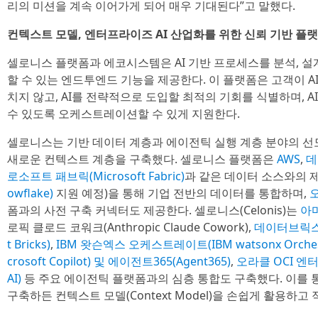
리의 미션을 계속 이어가게 되어 매우 기대된다”고 말했다.
컨텍스트 모델, 엔터프라이즈 AI 산업화를 위한 신뢰 기반 플
셀로니스 플랫폼과 에코시스템은 AI 기반 프로세스를 분석, 설
할 수 있는 엔드투엔드 기능을 제공한다. 이 플랫폼은 고객이 A
치지 않고, AI를 전략적으로 도입할 최적의 기회를 식별하며, 
수 있도록 오케스트레이션할 수 있게 지원한다.
셀로니스는 기반 데이터 계층과 에이전틱 실행 계층 분야의 선
새로운 컨텍스트 계층을 구축했다. 셀로니스 플랫폼은
AWS
,
데
로소프트 패브릭(Microsoft Fabric)
과 같은 데이터 소스와의 
owflake)
지원 예정)을 통해 기업 전반의 데이터를 통합하며,
오
폼과의 사전 구축 커넥터도 제공한다. 셀로니스(Celonis)는
아마
로픽 클로드 코워크(Anthropic Claude Cowork),
데이터브릭스(D
t Bricks)
,
IBM 왓슨엑스 오케스트레이트(IBM watsonx Orchest
crosoft Copilot) 및 에이전트365(Agent365)
,
오라클 OCI 엔터프라
AI)
등 주요 에이전틱 플랫폼과의 심층 통합도 구축했다. 이를
구축하든 컨텍스트 모델(Context Model)을 손쉽게 활용하고